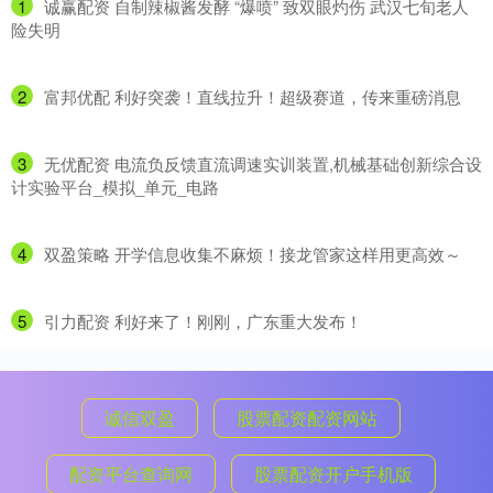
1
​诚赢配资 自制辣椒酱发酵 “爆喷” 致双眼灼伤 武汉七旬老人
险失明
2
​富邦优配 利好突袭！直线拉升！超级赛道，传来重磅消息
3
​无优配资 电流负反馈直流调速实训装置,机械基础创新综合设
计实验平台_模拟_单元_电路
4
​双盈策略 开学信息收集不麻烦！接龙管家这样用更高效～
5
​引力配资 利好来了！刚刚，广东重大发布！
诚信双盈
股票配资配资网站
配资平台查询网
股票配资开户手机版