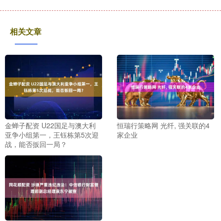
相关文章
金蝉子配资 U22国足与澳大利
恒瑞行策略网 光纤, 强关联的4
亚争小组第一，王钰栋第5次迎
家企业
战，能否扳回一局？