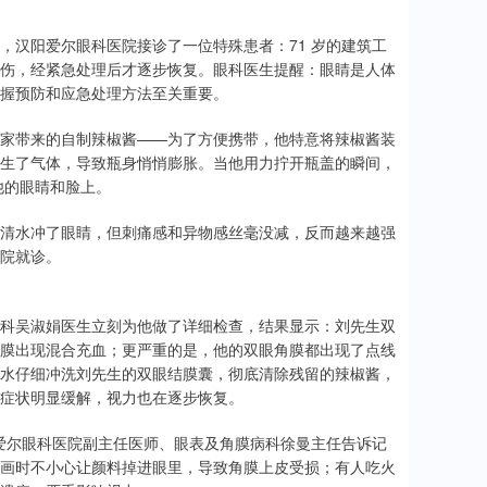
，汉阳爱尔眼科医院接诊了一位特殊患者：71 岁的建筑工
灼伤，经紧急处理后才逐步恢复。眼科医生提醒：眼睛是人体
握预防和应急处理方法至关重要。
家带来的自制辣椒酱——为了方便携带，他特意将辣椒酱装
生了气体，导致瓶身悄悄膨胀。当他用力拧开瓶盖的瞬间，
他的眼睛和脸上。
用清水冲了眼睛，但刺痛感和异物感丝毫没减，反而越来越强
院就诊。
科吴淑娟医生立刻为他做了详细检查，结果显示：刘先生双
膜出现混合充血；更严重的是，他的双眼角膜都出现了点线
水仔细冲洗刘先生的双眼结膜囊，彻底清除残留的辣椒酱，
适症状明显缓解，视力也在逐步恢复。
汉阳爱尔眼科医院副主任医师、眼表及角膜病科徐曼主任告诉记
画画时不小心让颜料掉进眼里，导致角膜上皮受损；有人吃火