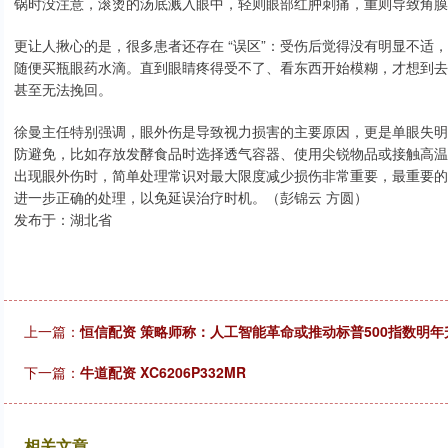
锅时没注意，滚烫的汤底溅入眼中，轻则眼部红肿刺痛，重则导致角膜
更让人揪心的是，很多患者还存在 “误区”：受伤后觉得没有明显不适，
随便买瓶眼药水滴。直到眼睛疼得受不了、看东西开始模糊，才想到去
甚至无法挽回。
徐曼主任特别强调，眼外伤是导致视力损害的主要原因，更是单眼失明的
防避免，比如存放发酵食品时选择透气容器、使用尖锐物品或接触高温
出现眼外伤时，简单处理常识对最大限度减少损伤非常重要，最重要的
进一步正确的处理，以免延误治疗时机。（彭锦云 方圆）
发布于：湖北省
上一篇：
恒信配资 策略师称：人工智能革命或推动标普500指数明年升
下一篇：
牛道配资 XC6206P332MR
相关文章