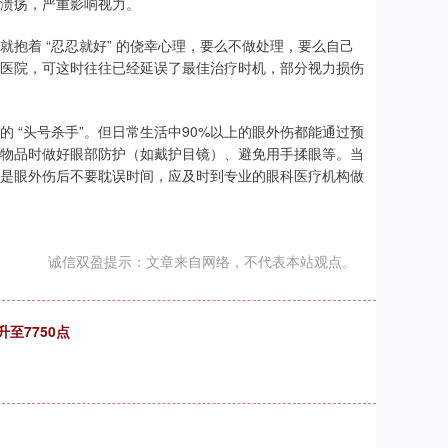
溃疡，严重影响视力。
就抱着 “忍忍就好” 的侥幸心理，要么不做处理，要么自己
医院，可这时往往已经延误了最佳治疗时机，部分视力损伤
 “头号杀手”。但日常生活中90%以上的眼外伤都能通过预
物品时做好眼部防护（如戴护目镜）、避免用手揉眼等。当
是眼外伤后不要耽误时间，应及时到专业的眼科医疗机构做
诚信双盈提示：文章来自网络，不代表本站观点。
至7750点