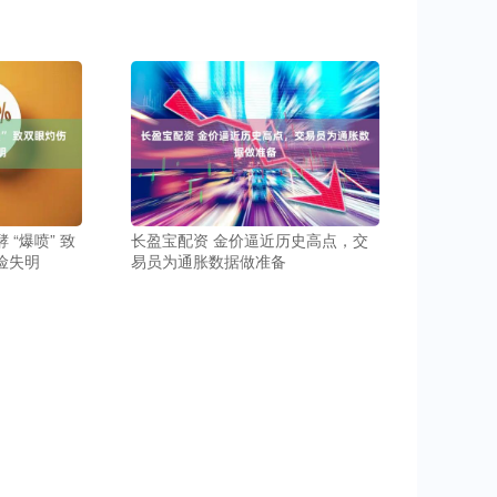
“爆喷” 致
长盈宝配资 金价逼近历史高点，交
险失明
易员为通胀数据做准备