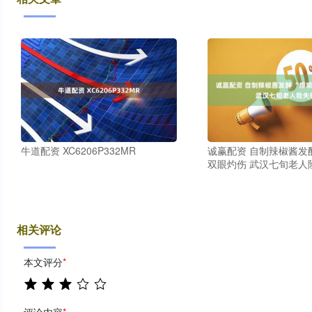
牛道配资 XC6206P332MR
诚赢配资 自制辣椒酱发酵 
双眼灼伤 武汉七旬老人
相关评论
本文评分
*