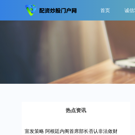
首页
诚信
热点资讯
宣发策略 阿根廷内阁首席部长否认非法敛财