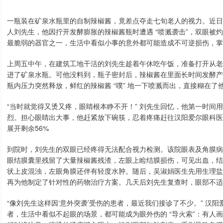
一瓶装在矿泉水瓶里的自制辣椒酱，竟差点夺走七旬老人的视力。近日
人刘先生，他因拧开发酵膨胀的辣椒酱瓶时遭遇 “喷溅袭击”，双眼被
最脆弱的器官之一，生活中看似小事的意外都可能造成不可逆损伤，掌
上周五中午，在建筑工地干活的刘先生趁着午休吃午饭，准备打开从老
进了矿泉水瓶。可他没料到，瓶子密封后，辣椒酱在里面长时间发酵产
瓶内压力突然释放，鲜红的辣椒酱 “噗” 地一下喷溅而出，直接糊在了
“当时就觉得又烫又疼，眼睛根本睁不开！” 刘先生回忆，他第一时间
烈。担心眼睛出大事，他赶紧放下碗筷，忍着疼痛赶往汉阳爱尔眼科医
展开剩余56%
到院时，刘先生的双眼已经疼得无法配合视力检测。该院眼表及角膜病
眼结膜囊里残留了大量辣椒酱残渣，左眼上睑结膜损伤，可见出血，结
状上皮混浊，左眼角膜还伴有轻度水肿。随后，吴淑娟医生先用生理盐
再为他制定了针对性的药物治疗方案。几天后刘先生复查时，眼部不
“像刘先生这样因‘意外突袭’受伤的患者，最近我们接诊了不少。” 
者，生活中看似不起眼的场景，都可能成为眼外伤的 “导火索”：有人