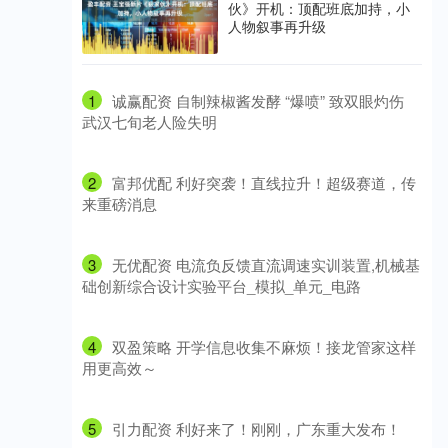
伙》开机：顶配班底加持，小
人物叙事再升级
1
​诚赢配资 自制辣椒酱发酵 “爆喷” 致双眼灼伤
武汉七旬老人险失明
2
​富邦优配 利好突袭！直线拉升！超级赛道，传
来重磅消息
3
​无优配资 电流负反馈直流调速实训装置,机械基
础创新综合设计实验平台_模拟_单元_电路
4
​双盈策略 开学信息收集不麻烦！接龙管家这样
用更高效～
5
​引力配资 利好来了！刚刚，广东重大发布！