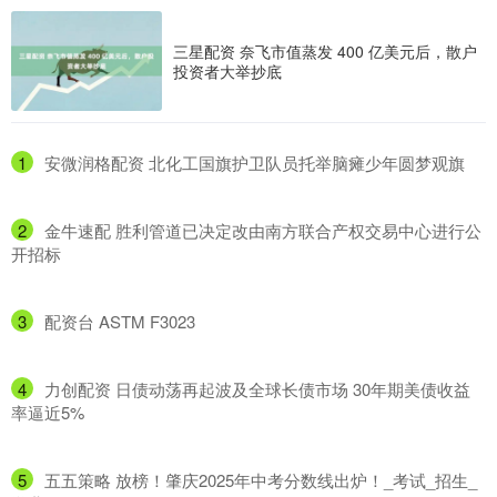
三星配资 奈飞市值蒸发 400 亿美元后，散户
投资者大举抄底
1
​安微润格配资 北化工国旗护卫队员托举脑瘫少年圆梦观旗
2
​金牛速配 胜利管道已决定改由南方联合产权交易中心进行公
开招标
3
​配资台 ASTM F3023
4
​力创配资 日债动荡再起波及全球长债市场 30年期美债收益
率逼近5%
5
​五五策略 放榜！肇庆2025年中考分数线出炉！_考试_招生_