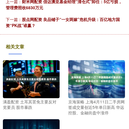
上一篇：
财米网配资 信达澳亚基金经理“清仓式”卸任：5亿亏损，
管理费照收6830万元
下一篇：
股点网配资 良品铺子“一女两嫁”危机升级：百亿地方国
资“PK战”谁赢？
相关文章
满盈配资 土耳其罢免主要反对
京海策略 上海4月11日二手房网
党要员 股市暴跌
签成交量创近5年单日新高 华远
控股、金融街盘中涨停