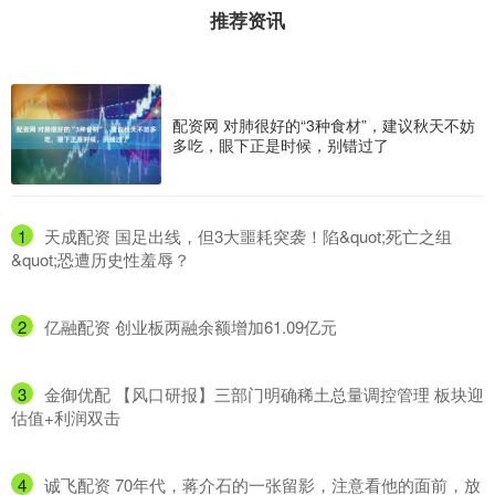
推荐资讯
配资网 对肺很好的“3种食材”，建议秋天不妨
多吃，眼下正是时候，别错过了
1
​天成配资 国足出线，但3大噩耗突袭！陷&quot;死亡之组
&quot;恐遭历史性羞辱？
2
​亿融配资 创业板两融余额增加61.09亿元
3
​金御优配 【风口研报】三部门明确稀土总量调控管理 板块迎
估值+利润双击
4
​诚飞配资 70年代，蒋介石的一张留影，注意看他的面前，放