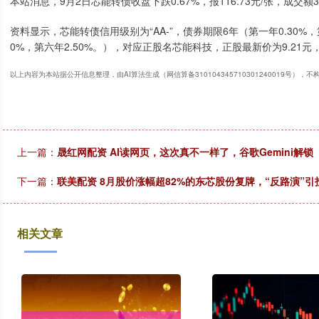
本站消息，9月2日芯能转债收盘下跌0.67%，报116.73元/张，成交额39
资料显示，芯能转债信用级别为“AA-”，债券期限6年（第一年0.30%，第二
0%，第六年2.50%。），对应正股名芯能科技，正股最新价为9.21元，
以上内容为本站据公开信息整理，由AI算法生成（网信算备310104345710301240019号），
上一篇：
晟红网配资 AI读网页，这次真不一样了，谷歌Gemini解
下一篇：
联美配资 8月股价涨幅超82%的东芯股份复牌，“反路演”引
相关文章