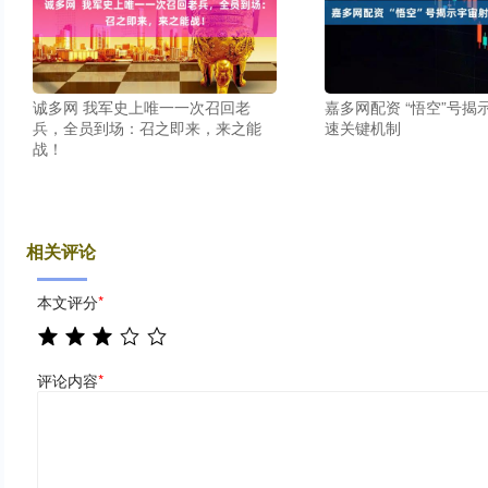
诚多网 我军史上唯一一次召回老
嘉多网配资 “悟空”号揭
兵，全员到场：召之即来，来之能
速关键机制
战！
相关评论
本文评分
*
评论内容
*