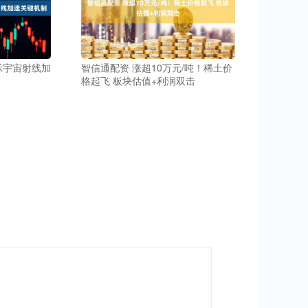
示宇宙射线加
智信通配资 涨超10万元/吨！稀土价
格起飞 板块估值+利润双击