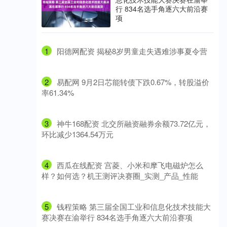
行 834名选手角逐六大前沿赛
项
1
​阳德网配资 揭秘8岁男童走失遇难涉事夏令营
2
​易配网 9月2日芯能转债下跌0.67%，转股溢价
率61.34%
3
​神牛168配资 北交所融资融券余额73.72亿元，
环比减少1364.54万元
4
​西瓜在线配资 宫菱、小米和摩飞电磁炉怎么
样？如何选？机王测评决赛圈_实测_产品_性能
5
​钱程策略 第三届全国工业和信息化技术技能大
赛决赛在渝举行 834名选手角逐六大前沿赛项