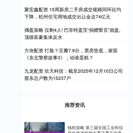
聚宏鑫配资 15周新房二手房成交规模同环比均
下降，杭州住宅用地成交出让金达74亿元
摛盈策略 仅剩4人! 巴菲特盖茨“捐赠誓言”崩盘,
顶级富豪集体反水
方块配资 打脸？豆瓣7.9分，票房垫底，谢苗
《东北警察故事3》，动谁蛋糕？
九龙配资 欣天科技：截至2025年12月10日公司
股东总户数为15237户
推荐资讯
钱程策略 第三届全国工业和信
息化技术技能大赛决赛在渝举