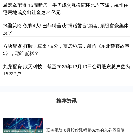
聚宏鑫配资 15周新房二手房成交规模同环比均下降，杭州住
宅用地成交出让金达74亿元
摛盈策略 仅剩4人! 巴菲特盖茨“捐赠誓言”崩盘, 顶级富豪集体
反水
方块配资 打脸？豆瓣7.9分，票房垫底，谢苗《东北警察故事
3》，动谁蛋糕？
九龙配资 欣天科技：截至2025年12月10日公司股东总户数为
15237户
推荐资讯
联美配资 8月股价涨幅超82%的东芯股份复