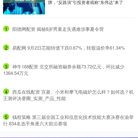
牌，“反路演”引投资者戏称“东伟达”来了
1
​阳德网配资 揭秘8岁男童走失遇难涉事夏令营
2
​易配网 9月2日芯能转债下跌0.67%，转股溢价率61.34%
3
​神牛168配资 北交所融资融券余额73.72亿元，环比减少
1364.54万元
4
​西瓜在线配资 宫菱、小米和摩飞电磁炉怎么样？如何选？机
王测评决赛圈_实测_产品_性能
5
​钱程策略 第三届全国工业和信息化技术技能大赛决赛在渝举
行 834名选手角逐六大前沿赛项