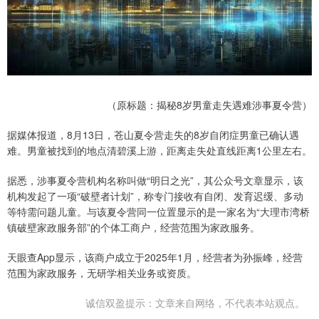
（原标题：揭秘8岁男童走失遇难涉事夏令营）
据媒体报道，8月13日，苍山夏令营走失的8岁自闭症男童已确认遇
难。男童被找到的地点清碧溪上游，距离走失处直线距离1公里左右。
据悉，涉事夏令营机构名称叫做“明日之光”，其公众号文章显示，该
机构发起了一项“破壁者计划”，称专门接收有自闭、发育迟缓、多动
等特需问题儿童。与该夏令营同一位置显示的是一家名为“大理市湾桥
镇破壁家政服务部”的个体工商户，经营范围为家政服务。
天眼查App显示，该商户成立于2025年1月，经营者为孙振峰，经营
范围为家政服务，无研学相关业务或资质。
诚信双盈提示：文章来自网络，不代表本站观点。