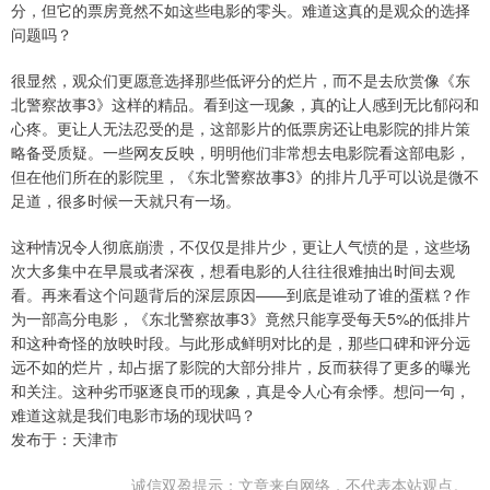
分，但它的票房竟然不如这些电影的零头。难道这真的是观众的选择
问题吗？
很显然，观众们更愿意选择那些低评分的烂片，而不是去欣赏像《东
北警察故事3》这样的精品。看到这一现象，真的让人感到无比郁闷和
心疼。更让人无法忍受的是，这部影片的低票房还让电影院的排片策
略备受质疑。一些网友反映，明明他们非常想去电影院看这部电影，
但在他们所在的影院里，《东北警察故事3》的排片几乎可以说是微不
足道，很多时候一天就只有一场。
这种情况令人彻底崩溃，不仅仅是排片少，更让人气愤的是，这些场
次大多集中在早晨或者深夜，想看电影的人往往很难抽出时间去观
看。再来看这个问题背后的深层原因——到底是谁动了谁的蛋糕？作
为一部高分电影，《东北警察故事3》竟然只能享受每天5%的低排片
和这种奇怪的放映时段。与此形成鲜明对比的是，那些口碑和评分远
远不如的烂片，却占据了影院的大部分排片，反而获得了更多的曝光
和关注。这种劣币驱逐良币的现象，真是令人心有余悸。想问一句，
难道这就是我们电影市场的现状吗？
发布于：天津市
诚信双盈提示：文章来自网络，不代表本站观点。