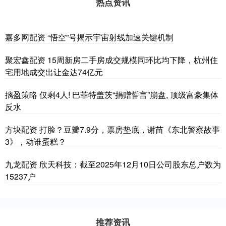
热点资讯
嘉多网配资 “悟空”号揭示宇宙射线加速关键机制
聚宏鑫配资 15周新房二手房成交规模同环比均下降，杭州住
宅用地成交出让金达74亿元
摛盈策略 仅剩4人! 巴菲特盖茨“捐赠誓言”崩盘, 顶级富豪集体
反水
方块配资 打脸？豆瓣7.9分，票房垫底，谢苗《东北警察故事
3》，动谁蛋糕？
九龙配资 欣天科技：截至2025年12月10日公司股东总户数为
15237户
推荐资讯