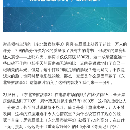
谢苗领衔主演的《东北警察故事3》刚刚在豆瓣上获得了超过一万人的
评分，7.9的高分仿佛为它的质量做了强有力的背书，但现实的票房却
让人震惊——上映八天，票房才仅仅突破1300万。这一成绩甚至连一
些口碑不佳的电影半天的票房都无法相比，真的是狠狠地打了自己一
记响亮的耳光。但是，这个打脸到底是谁的脸呢？毫无疑问，不仅是
观众的脸，也同时是电影院的脸。那么，究竟是什么原因导致了《东
北警察故事3》这部影片陷入了这样的窘境？我们来一一分析。
2月6日，《东北警察故事3》在电影市场的排片占比仅有5%，全天票
房勉强达到了70万，累计票房加起来也只有1300万，这样的成绩让人
十分失望，甚至可以说是惨不忍睹。简直是处于垫底水平，让人不禁
发问，这样的打脸难道不令人心情沉重？为什么说它打了观众的脸
呢？首先，尽管豆瓣上《东北警察故事3》获得了7.9的高分，在口碑
上无可挑剔，远远高于《重返寂静岭》的4.5分和《寻秦记》的6.1