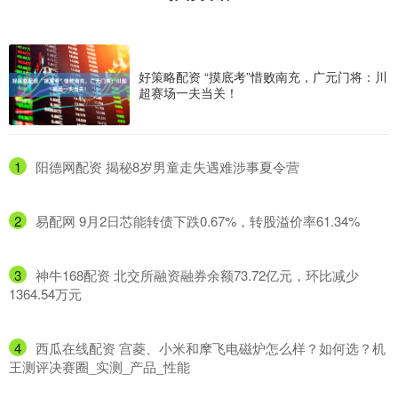
好策略配资 “摸底考”惜败南充，广元门将：川
超赛场一夫当关！
1
​阳德网配资 揭秘8岁男童走失遇难涉事夏令营
2
​易配网 9月2日芯能转债下跌0.67%，转股溢价率61.34%
3
​神牛168配资 北交所融资融券余额73.72亿元，环比减少
1364.54万元
4
​西瓜在线配资 宫菱、小米和摩飞电磁炉怎么样？如何选？机
王测评决赛圈_实测_产品_性能