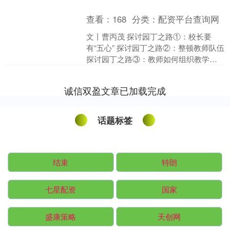
查看：
168
分类：
配资平台查询网
文丨曹丙茂 探讨园丁之路①：校长要
有“五心” 探讨园丁之路②：整顿教师队伍
探讨园丁之路③：教师如何组织教学？
探讨园丁之路④：学生的道德教育要放在
第一位 学习....
诚信双盈文章已加载完成
话题标签
结束
特朗
七星配资
国家
盛康策略
天创网