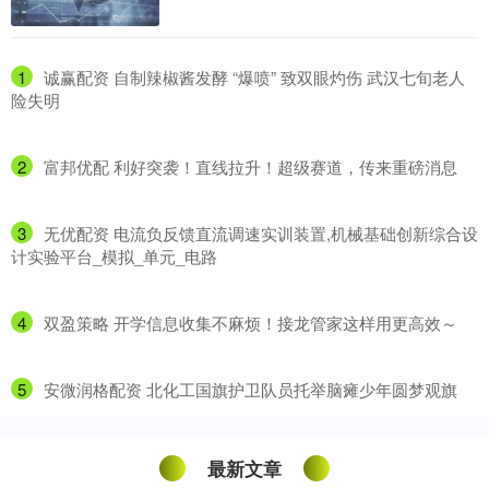
1
​诚赢配资 自制辣椒酱发酵 “爆喷” 致双眼灼伤 武汉七旬老人
险失明
2
​富邦优配 利好突袭！直线拉升！超级赛道，传来重磅消息
3
​无优配资 电流负反馈直流调速实训装置,机械基础创新综合设
计实验平台_模拟_单元_电路
4
​双盈策略 开学信息收集不麻烦！接龙管家这样用更高效～
5
​安微润格配资 北化工国旗护卫队员托举脑瘫少年圆梦观旗
最新文章